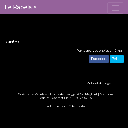
Le Rabelais
Durée :
Partagez vos envies cinéma :
Facebook
Twitter
Haut de page
Cinéma Le Rabelais, 21 route de Frangy, 74960 Meythet |
Mentions
légales
|
Contact
| Tel :
04 50 24 02 45
Politique de confidentialité
Création site internet www.erakys.com