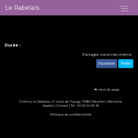
Le Rabelais
Durée :
Partagez vos envies cinéma :
Facebook
Twitter
Haut de page
Cinéma Le Rabelais, 21 route de Frangy, 74960 Meythet |
Mentions
légales
|
Contact
| Tel :
04 50 24 02 45
Politique de confidentialité
Création site internet www.erakys.com