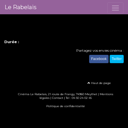
Le Rabelais
Durée :
Partagez vos envies cinéma :
Facebook
Twitter
Haut de page
Cinéma Le Rabelais, 21 route de Frangy, 74960 Meythet |
Mentions
légales
|
Contact
| Tel :
04 50 24 02 45
Politique de confidentialité
Création site internet www.erakys.com